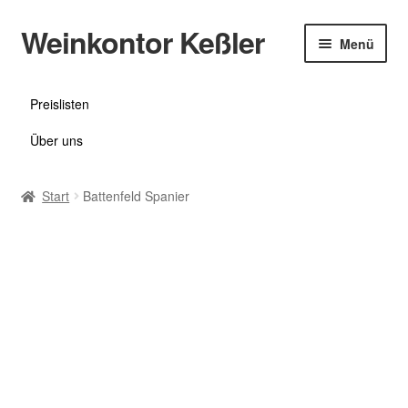
Weinkontor Keßler
Weine
Zur
Zum
Menü
Navigation
Inhalt
Feinkost
springen
springen
Preislisten
Preislisten
Über uns
Über uns
Start
Battenfeld Spanier